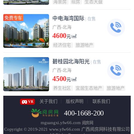
海景房
现房
生态大盘
免费专车
中电海湾国际
| 在售
广西-北海
4600
元/㎡
经济住宅
旅游地产
碧桂园北海阳光
| 在售
广西-北海
4500
元/㎡
养生社区
宜居生态地产
旅游地产
关于我们
版权声明
联系我们
VR
400-1668-200
mguangxi.yfw66.com
阅房网
Copyright © 2019-2021
www.yfw66.com
广西阅房网科技有限公司