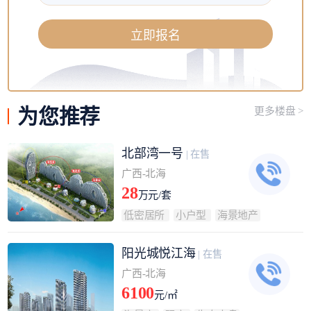
立即报名
为您
推荐
更多楼盘 >
北部湾一号
| 在售
广西-北海
28
万元/套
低密居所
小户型
海景地产
阳光城悦江海
| 在售
广西-北海
6100
元/㎡