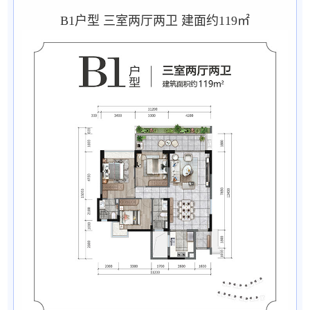
B1户型 三室两厅两卫 建面约119㎡