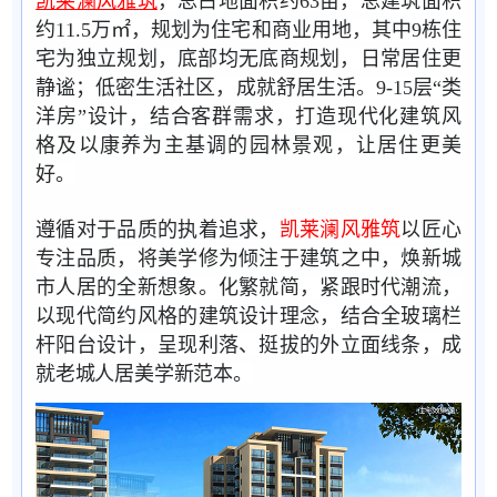
凯莱澜风雅筑
，总占地面积约63亩，总建筑面积
约11.5万㎡，规划为住宅和商业用地，其中9栋住
宅为独立规划，底部均无底商规划，日常居住更
静谧；低密生活社区，成就舒居生活。9-15层“类
洋房”设计，结合客群需求，打造现代化建筑风
格及以康养为主基调的园林景观，让居住更美
好。
遵循对于品质的执着追求，
凯莱澜风雅筑
以匠心
专注品质，将美学修为倾注于建筑之中，焕新城
市人居的全新想象。化繁就简，紧跟时代潮流，
以现代简约风格的建筑设计理念，结合全玻璃栏
杆阳台设计，呈现利落、挺拔的外立面线条，成
就老城人居美学新范本。