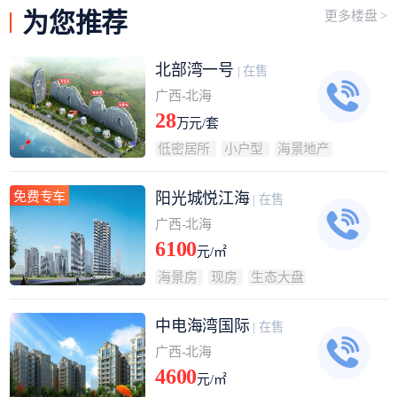
为您
推荐
更多楼盘 >
北部湾一号
| 在售
广西-北海
28
万元/套
低密居所
小户型
海景地产
免费专车
阳光城悦江海
| 在售
广西-北海
6100
元/㎡
海景房
现房
生态大盘
中电海湾国际
| 在售
广西-北海
4600
元/㎡